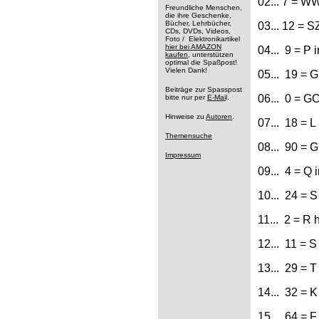
02... 7 = W
Freundliche Menschen,
die ihre Geschenke,
Bücher, Lehrbücher,
03... 12 = S
CDs, DVDs, Videos,
Foto / Elektronikartikel
hier bei AMAZON
04... 9 = P
kaufen
, unterstützen
optimal die Spaßpost!
Vielen Dank!
05... 19 = 
Beiträge zur Spasspost
06... 0 = GC
bitte nur per
E-Mai
l.
Hinweise zu
Autoren
.
07... 18 = 
Themensuche
08... 90 = 
Impressum
09... 4 = Q 
10... 24 = S
11... 2 = R 
12... 11 = S
13... 29 = T
14... 32 = 
15 ... 64 = 