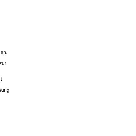
nen.
zur
t
ösung