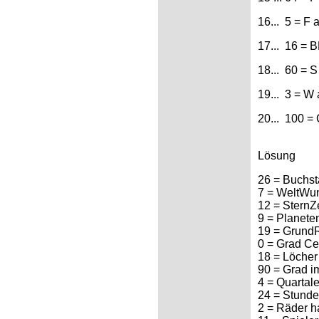
16... 5 = F 
17... 16 = B
18... 60 = S
19... 3 = W
20... 100 = 
Lösung
26 = Buchst
7 = WeltWu
12 = SternZ
9 = Planet
19 = Grund
0 = Grad Cel
18 = Löcher
90 = Grad i
4 = Quartal
24 = Stunde
2 = Räder h