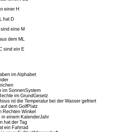
an einer H
L hat D
 sind eine M
 aus dem ML
C sind ein E
aben im Alphabet
nder
eichen
en im SonnenSystem
Rechte im GrundGesetz
sius ist die Temperatur bei der Wasser gefriert
 auf dem GolfPlatz
m Rechten Winkel
e in einem KalenderJahr
n hat der Tag
at ein Fahrrad