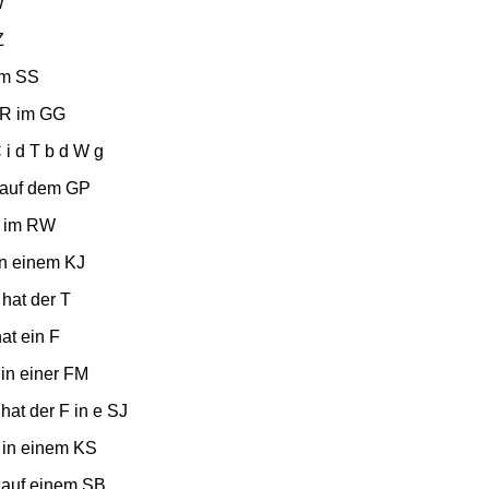
W
Z
 im SS
GR im GG
 i d T b d W g
L auf dem GP
G im RW
in einem KJ
 hat der T
hat ein F
 in einer FM
 hat der F in e SJ
K in einem KS
F auf einem SB