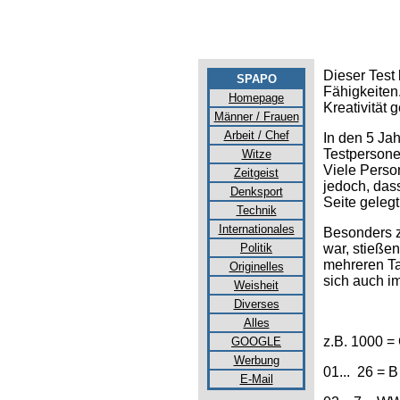
Dieser Test 
SPAPO
Fähigkeiten.
Homepage
Kreativität 
Männer / Frauen
Arbeit / Chef
In den 5 Jah
Testpersone
Witze
Viele Perso
Zeitgeist
jedoch, das
Denksport
Seite gelegt
Technik
Internationales
Besonders z
Politik
war, stieße
mehreren Ta
Originelles
sich auch im
Weisheit
Diverses
Alles
z.B. 1000 =
GOOGLE
Werbung
01... 26 = B
E-Mail