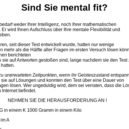
Sind Sie mental fit?
bedarf weder Ihrer Intelligenz, noch Ihrer mathematischen
 Er wird Ihnen Aufschluss über Ihre mentale Flexibilität und
geben.
ren, seit dieser Test entwickelt wurde, hatten nur wenige
n mehr als die Hälfte aller Fragen im ersten Versuch lösen kön
nen berichteten
s sie auf Antworten gestoßen sind, lange nachdem sie den Test 
 hatten.
u unerwarteten Zeitpunkten, wenn ihr Geisteszustand entspann
n sie auf Lösungen und konnten den Test über eine Dauer von
gen lösen. Wer ungeduldig wird, dem sei verraten, dass die L
 Internet befindet.
NEHMEN SIE DIE HERAUSFORDERUNG AN !
 G in einem K 1000 Gramm in einem Kilo
 im A