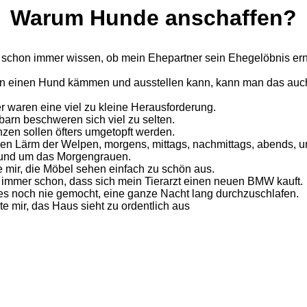
Warum Hunde anschaffen?
te schon immer wissen, ob mein Ehepartner sein Ehegelöbnis ern
.
n einen Hund kämmen und ausstellen kann, kann man das auch
r waren eine viel zu kleine Herausforderung.
barn beschweren sich viel zu selten.
nzen sollen öfters umgetopft werden.
den Lärm der Welpen, morgens, mittags, nachmittags, abends, 
 und um das Morgengrauen.
e mir, die Möbel sehen einfach zu schön aus.
te immer schon, dass sich mein Tierarzt einen neuen BMW kauft.
 es noch nie gemocht, eine ganze Nacht lang durchzuschlafen.
te mir, das Haus sieht zu ordentlich aus