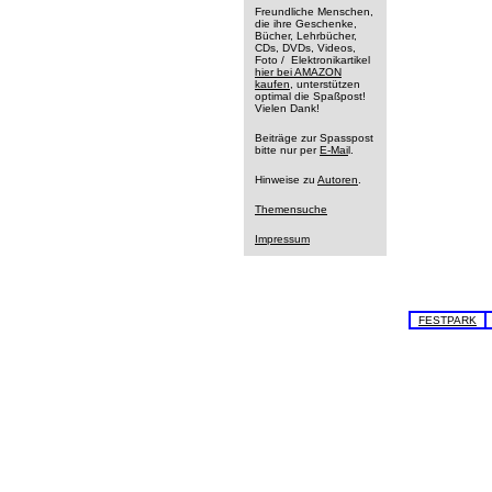
Freundliche Menschen,
die ihre Geschenke,
Bücher, Lehrbücher,
CDs, DVDs, Videos,
Foto / Elektronikartikel
hier bei AMAZON
kaufen
, unterstützen
optimal die Spaßpost!
Vielen Dank!
Beiträge zur Spasspost
bitte nur per
E-Mai
l.
Hinweise zu
Autoren
.
Themensuche
Impressum
FESTPARK