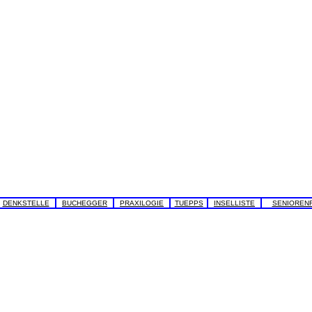
DENKSTELLE
BUCHEGGER
PRAXILOGIE
TUEPPS
INSELLISTE
SENIOREN