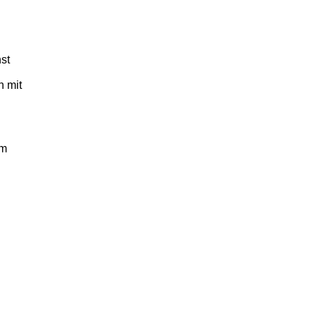
st
 mit
um