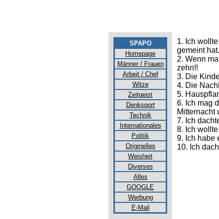
1. Ich woll
SPAPO
gemeint hat
Homepage
2. Wenn ma
Männer / Frauen
zehn!!
Arbeit / Chef
3. Die Kinde
Witze
4. Die Nach
5. Hauspfla
Zeitgeist
6. Ich mag 
Denksport
Mitternacht
Technik
7. Ich dacht
Internationales
8. Ich woll
Politik
9. Ich habe
Originelles
10. Ich dach
Weisheit
Diverses
Alles
GOOGLE
Werbung
E-Mail