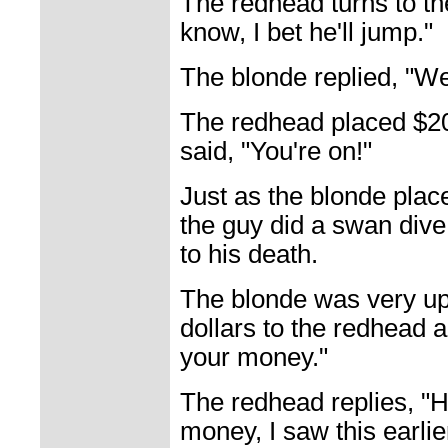
The redhead turns to th
know, I bet he'll jump."
The blonde replied, "Wel
The redhead placed $20
said, "You're on!"
Just as the blonde plac
the guy did a swan dive o
to his death.
The blonde was very u
dollars to the redhead an
your money."
The redhead replies, "H
money, I saw this earli