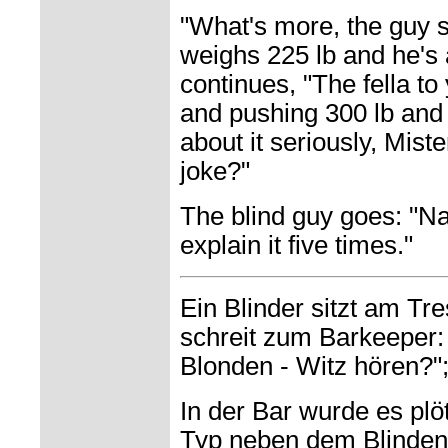
"What's more, the guy si
weighs 225 lb and he's a
continues, "The fella to 
and pushing 300 lb and 
about it seriously, Miste
joke?"
The blind guy goes: "Na
explain it five times."
Ein Blinder sitzt am Tre
schreit zum Barkeeper: 
Blonden - Witz hören?"
In der Bar wurde es plöt
Typ neben dem Blinden 