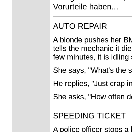
Vorurteile haben...
AUTO REPAIR
A blonde pushes her BM
tells the mechanic it die
few minutes, it is idling
She says, "What's the s
He replies, "Just crap i
She asks, "How often do
SPEEDING TICKET
A police officer stops a