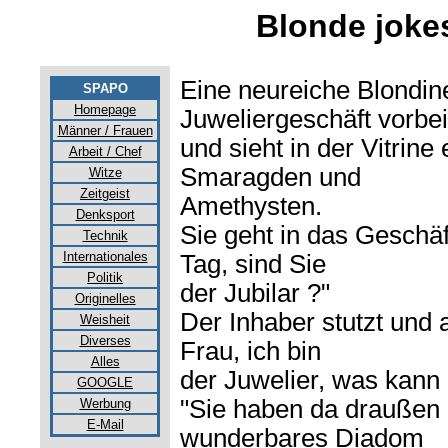
Blonde joke
Eine neureiche Blondin
SPAPO
Homepage
Juweliergeschäft vorbei
Männer / Frauen
und sieht in der Vitrine
Arbeit / Chef
Smaragden und
Witze
Zeitgeist
Amethysten.
Denksport
Sie geht in das Geschäf
Technik
Internationales
Tag, sind Sie
Politik
der Jubilar ?"
Originelles
Der Inhaber stutzt und 
Weisheit
Diverses
Frau, ich bin
Alles
der Juwelier, was kann i
GOOGLE
"Sie haben da draußen i
Werbung
E-Mail
wunderbares Diadom