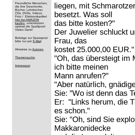
Freundliche Menschen,
liegen, mit Schmarotze
die ihre Geschenke,
Bücher, Lehrbücher,
besetzt. Was soll
CDs, DVDs, Videos,
Foto / Elektronikartikel
hier bei AMAZON
das bitte kosten?"
kaufen
, unterstützen
optimal die Spaßpost!
Der Juwelier schluckt u
Vielen Dank!
Beiträge zur Spasspost
Frau, das
bitte nur per
E-Mai
l.
kostet 25.000,00 EUR."
Hinweise zu
Autoren
.
"Oh, das übersteigt im
Themensuche
ich bitte meinen
Impressum
Mann anrufen?"
"Aber natürlich, gnädig
Sie: "Wo ist denn das T
Er: "Links herum, die T
es schon."
Sie: "Oh, sind Sie explo
Makkaronidecke