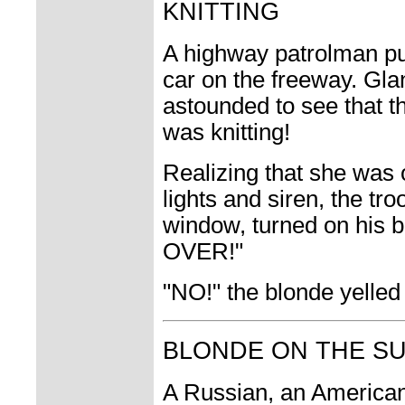
KNITTING
A highway patrolman pu
car on the freeway. Gla
astounded to see that t
was knitting!
Realizing that she was o
lights and siren, the t
window, turned on his b
OVER!"
"NO!" the blonde yelle
BLONDE ON THE S
A Russian, an American