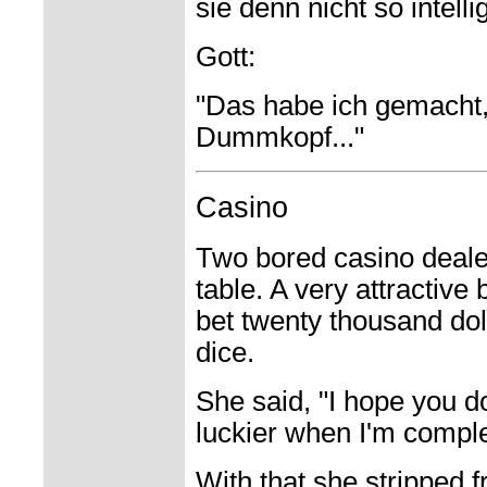
sie denn nicht so intelli
Gott:
"Das habe ich gemacht, 
Dummkopf..."
Casino
Two bored casino deale
table. A very attractiv
bet twenty thousand doll
dice.
She said, "I hope you d
luckier when I'm comple
With that she stripped 