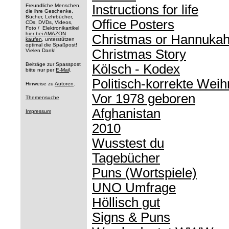
Freundliche Menschen,
Instructions for life
die ihre Geschenke,
Bücher, Lehrbücher,
Office Posters
CDs, DVDs, Videos,
Foto / Elektronikartikel
hier bei AMAZON
Christmas or Hannuka
kaufen
, unterstützen
optimal die Spaßpost!
Christmas Story
Vielen Dank!
Beiträge zur Spasspost
Kölsch - Kodex
bitte nur per
E-Mai
l.
Politisch-korrekte Wei
Hinweise zu
Autoren
.
Vor 1978 geboren
Themensuche
Afghanistan
Impressum
2010
Wusstest du
Tagebücher
Puns (Wortspiele)
UNO Umfrage
Höllisch gut
Signs & Puns