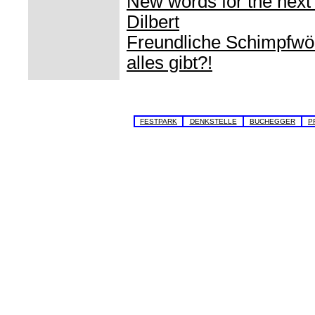
New words for the next
Dilbert
Freundliche Schimpfwör
alles gibt?!
FESTPARK
DENKSTELLE
BUCHEGGER
P