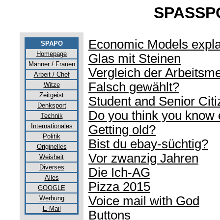
SPASSPOS
Economic Models expla
SPAPO
Homepage
Glas mit Steinen
Männer / Frauen
Vergleich der Arbeitsm
Arbeit / Chef
Falsch gewählt?
Witze
Zeitgeist
Student and Senior Cit
Denksport
Do you think you know 
Technik
Internationales
Getting old?
Politik
Bist du ebay-süchtig?
Originelles
Vor zwanzig Jahren
Weisheit
Diverses
Die Ich-AG
Alles
Pizza 2015
GOOGLE
Voice mail with God
Werbung
E-Mail
Buttons