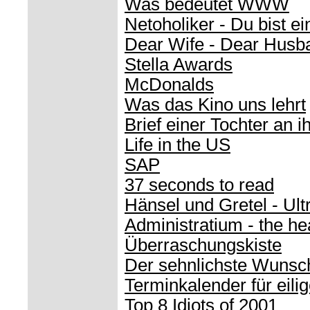
Was bedeutet WWW
Netoholiker - Du bist ei
Dear Wife - Dear Husb
Stella Awards
McDonalds
Was das Kino uns lehrt
Brief einer Tochter an i
Life in the US
SAP
37 seconds to read
Hänsel und Gretel - Ult
Administratium - the h
Überraschungskiste
Der sehnlichste Wunsc
Terminkalender für eili
Top 8 Idiots of 2001