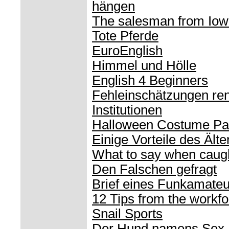
hängen
The salesman from Io
Tote Pferde
EuroEnglish
Himmel und Hölle
English 4 Beginners
Fehleinschätzungen re
Institutionen
Halloween Costume Pa
Einige Vorteile des Ält
What to say when caugh
Den Falschen gefragt
Brief eines Funkamateu
12 Tips from the workf
Snail Sports
Der Hund namens Sex