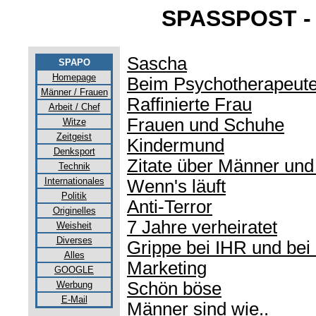
SPASSPOST - 
Sascha
SPAPO
Homepage
Beim Psychotherapeut
Männer / Frauen
Raffinierte Frau
Arbeit / Chef
Frauen und Schuhe
Witze
Zeitgeist
Kindermund
Denksport
Zitate über Männer und
Technik
Internationales
Wenn's läuft
Politik
Anti-Terror
Originelles
7 Jahre verheiratet
Weisheit
Diverses
Grippe bei IHR und bei
Alles
Marketing
GOOGLE
Schön böse
Werbung
E-Mail
Männer sind wie..