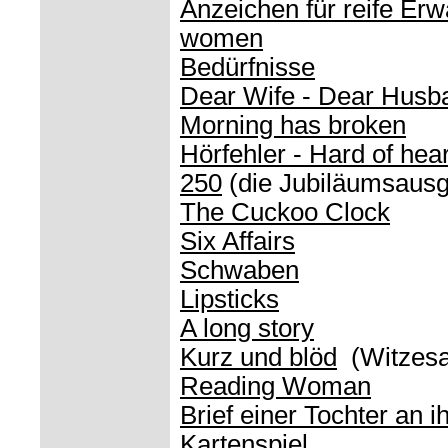
Anzeichen für reife Erw
women
Bedürfnisse
Dear Wife - Dear Husb
Morning has broken
Hörfehler - Hard of hea
250
(die Jubiläumsaus
The Cuckoo Clock
Six Affairs
Schwaben
Lipsticks
A long story
Kurz und blöd
(Witzesa
Reading Woman
Brief einer Tochter an i
Kartenspiel