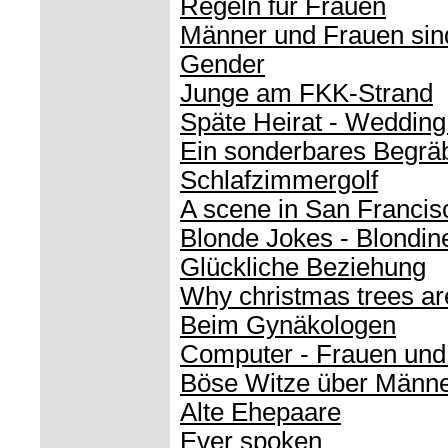
Regeln für Frauen
Männer und Frauen sind
Gender
Junge am FKK-Strand
Späte Heirat - Wedding
Ein sonderbares Begrä
Schlafzimmergolf
A scene in San Francis
Blonde Jokes - Blondin
Glückliche Beziehung
Why christmas trees ar
Beim Gynäkologen
Computer - Frauen un
Böse Witze über Männ
Alte Ehepaare
Ever spoken