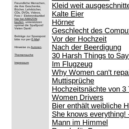
Freundliche Menschen,
Kleid weit ausgeschnitt
die ihre Geschenke,
Bücher, Lehrbücher,
Kalte Eier
CDs, DVDs, Videos,
Foto / Elektronikartikel
hier bei AMAZON
Hörner
kaufen
, unterstützen
optimal die Spaßpost!
Geschlecht des Compu
Vielen Dank!
Beiträge zur Spasspost
Vor der Hochzeit
bitte nur per
E-Mai
l.
Nach der Beerdigung
Hinweise zu
Autoren
.
30 Harsh Things to Sa
Themensuche
Im Flugzeug
Impressum
Why Women can't repai
Muttisprüche
Hochzeitsnächte von 3
Women Drivers
Bier enthält weibliche
She knows everything! -
Mann im Himmel