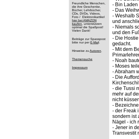
Freundliche Menschen,
- Bin Laden 
die ihre Geschenke,
- Das Weihw
Bücher, Lehrbücher,
CDs, DVDs, Videos,
- Weshalb S
Foto / Elektronikartikel
hier bei AMAZON
und anschlie
kaufen
, unterstützen
- Niemals so
optimal die Spaßpost!
Vielen Dank!
und den Fuß
- Die Hostie
Beiträge zur Spasspost
bitte nur per
E-Mai
l.
gedacht.
- Mit dem Be
Hinweise zu
Autoren
.
Primarlehrer
Themensuche
- Noah baut
- Moses tei
Impressum
- Abraham w
- Die Auffor
Kirchenschif
- die Tussi 
mehr auf de
nicht küssen
- Bezeichnen
- der Freak 
sondern ist
Nägel - ich r
- Jener in d
Transvestit