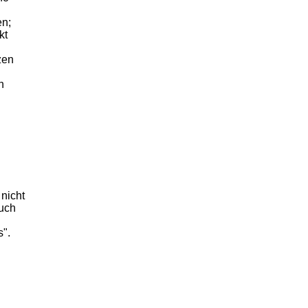
en;
kt
zen
n
 nicht
auch
s".