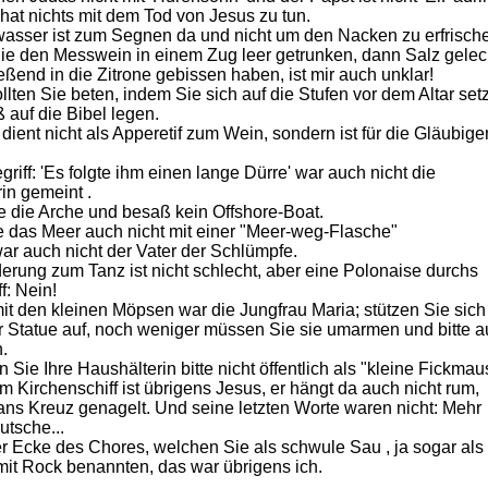
hat nichts mit dem Tod von Jesus zu tun.
asser ist zum Segnen da und nicht um den Nacken zu erfrisch
ie den Messwein in einem Zug leer getrunken, dann Salz gelec
ßend in die Zitrone gebissen haben, ist mir auch unklar!
llten Sie beten, indem Sie sich auf die Stufen vor dem Altar set
 auf die Bibel legen.
 dient nicht als Apperetif zum Wein, sondern ist für die Gläubige
griff: 'Es folgte ihm einen lange Dürre' war auch nicht die
in gemeint .
e die Arche und besaß kein Offshore-Boat.
le das Meer auch nicht mit einer "Meer-weg-Flasche"
ar auch nicht der Vater der Schlümpfe.
derung zum Tanz ist nicht schlecht, aber eine Polonaise durchs
f: Nein!
mit den kleinen Möpsen war die Jungfrau Maria; stützen Sie sich
r Statue auf, noch weniger müssen Sie sie umarmen und bitte 
.
 Sie Ihre Haushälterin bitte nicht öffentlich als "kleine Fickmau
im Kirchenschiff ist übrigens Jesus, er hängt da auch nicht rum,
 ans Kreuz genagelt. Und seine letzten Worte waren nicht: Mehr
utsche...
er Ecke des Chores, welchen Sie als schwule Sau , ja sogar als
 mit Rock benannten, das war übrigens ich.