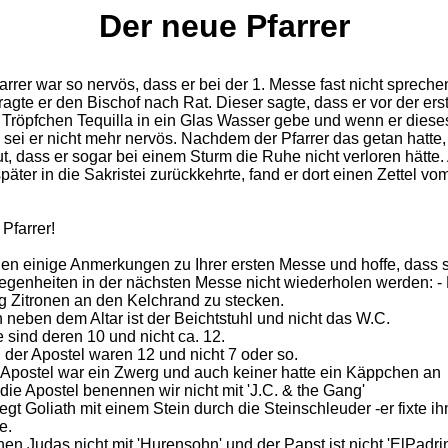
Der neue Pfarrer
rrer war so nervös, dass er bei der 1. Messe fast nicht spreche
ragte er den Bischof nach Rat. Dieser sagte, dass er vor der ers
Tröpfchen Tequilla in ein Glas Wasser gebe und wenn er diese
 sei er nicht mehr nervös. Nachdem der Pfarrer das getan hatte,
t, dass er sogar bei einem Sturm die Ruhe nicht verloren hätte.
später in die Sakristei zurückkehrte, fand er dort einen Zettel vo
Pfarrer!
nen einige Anmerkungen zu Ihrer ersten Messe und hoffe, dass 
egenheiten in der nächsten Messe nicht wiederholen werden: -
tig Zitronen an den Kelchrand zu stecken.
 neben dem Altar ist der Beichtstuhl und nicht das W.C.
 sind deren 10 und nicht ca. 12.
 der Apostel waren 12 und nicht 7 oder so.
r Apostel war ein Zwerg und auch keiner hatte ein Käppchen an
die Apostel benennen wir nicht mit 'J.C. & the Gang'
egt Goliath mit einem Stein durch die Steinschleuder -er fixte ih
e.
en Judas nicht mit 'Hurensohn' und der Papst ist nicht 'ElPadri