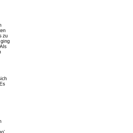
n
ten
s zu
 ging
 Als
m
sich
 Es
n
no'