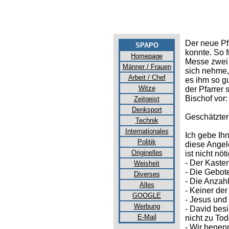
Der neue Pfa
SPAPO
konnte. So f
Homepage
Messe zwei 
Männer / Frauen
sich nehme,
Arbeit / Chef
es ihm so gu
Witze
der Pfarrer 
Bischof vor:
Zeitgeist
Denksport
Geschätzter 
Technik
Internationales
Ich gebe Ih
Politik
diese Angel
Originelles
ist nicht nö
- Der Kasten
Weisheit
- Die Gebote
Diverses
- Die Anzahl
Alles
- Keiner de
GOOGLE
- Jesus und 
Werbung
- David besi
E-Mail
nicht zu Tod
- Wir benenn