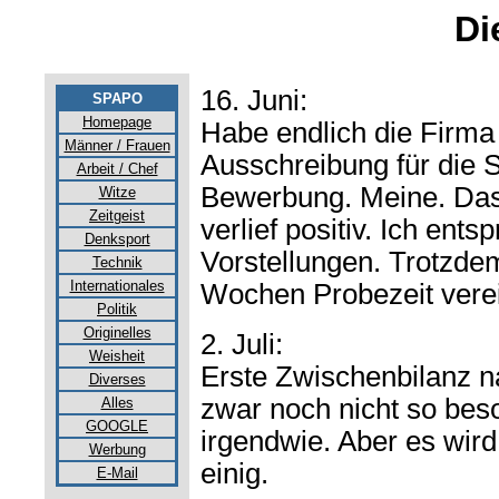
Di
16. Juni:
SPAPO
Homepage
Habe endlich die Firma 
Männer / Frauen
Ausschreibung für die S
Arbeit / Chef
Bewerbung. Meine. Da
Witze
Zeitgeist
verlief positiv. Ich en
Denksport
Vorstellungen. Trotzdem
Technik
Internationales
Wochen Probezeit verei
Politik
Originelles
2. Juli:
Weisheit
Erste Zwischenbilanz n
Diverses
zwar noch nicht so bes
Alles
GOOGLE
irgendwie. Aber es wird
Werbung
einig.
E-Mail