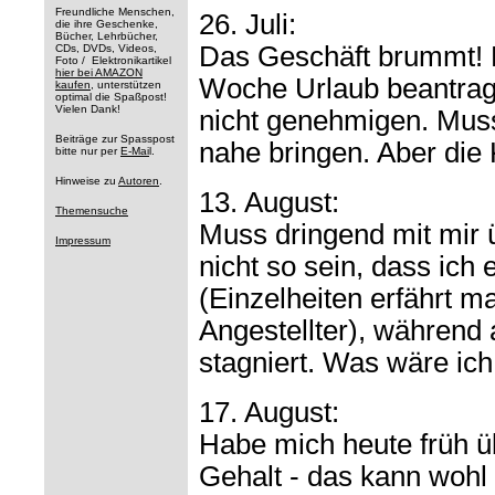
Freundliche Menschen,
26. Juli:
die ihre Geschenke,
Bücher, Lehrbücher,
Das Geschäft brummt! H
CDs, DVDs, Videos,
Foto / Elektronikartikel
hier bei AMAZON
Woche Urlaub beantragt
kaufen
, unterstützen
optimal die Spaßpost!
Vielen Dank!
nicht genehmigen. Muss
Beiträge zur Spasspost
nahe bringen. Aber die
bitte nur per
E-Mai
l.
Hinweise zu
Autoren
.
13. August:
Themensuche
Muss dringend mit mir 
Impressum
nicht so sein, dass ich
(Einzelheiten erfährt ma
Angestellter), während
stagniert. Was wäre ic
17. August:
Habe mich heute früh ü
Gehalt - das kann wohl 