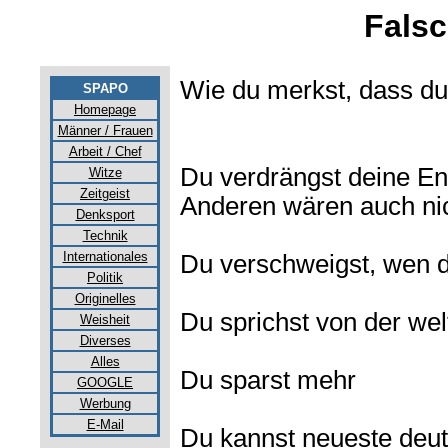
Falsc
Wie du merkst, dass du 
SPAPO
Homepage
Männer / Frauen
Arbeit / Chef
Du verdrängst deine En
Witze
Zeitgeist
Anderen wären auch ni
Denksport
Technik
Internationales
Du verschweigst, wen d
Politik
Originelles
Du sprichst von der wel
Weisheit
Diverses
Alles
Du sparst mehr
GOOGLE
Werbung
E-Mail
Du kannst neueste deut