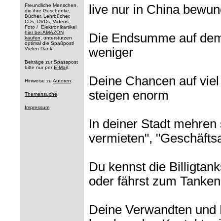
Freundliche Menschen,
live nur in China bewu
die ihre Geschenke,
Bücher, Lehrbücher,
CDs, DVDs, Videos,
Foto / Elektronikartikel
hier bei AMAZON
Die Endsumme auf dem 
kaufen
, unterstützen
optimal die Spaßpost!
weniger
Vielen Dank!
Beiträge zur Spasspost
bitte nur per
E-Mai
l.
Deine Chancen auf viel u
Hinweise zu
Autoren
.
steigen enorm
Themensuche
Impressum
In deiner Stadt mehren 
vermieten", "Geschäfts
Du kennst die Billigtan
oder fährst zum Tanken
Deine Verwandten und 