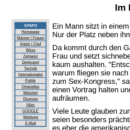
Im 
Ein Mann sitzt in einem
SPAPO
Homepage
Nur der Platz neben ihm 
Männer / Frauen
Arbeit / Chef
Da kommt durch den G
Witze
Frau und setzt sichneb
Zeitgeist
Denksport
kaum aushalten. "Entsch
Technik
warum fliegen sie nach B
Internationales
zum Sex-Kongress," sag
Politik
Originelles
einen Vortrag halten un
Weisheit
aufräumen.
Diverses
Alles
Viele Leute glauben zu
GOOGLE
Werbung
seien besonders prächti
E-Mail
es eher die amerikanis