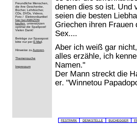
Freundliche Menschen,
denen dies so ist. Und 
die ihre Geschenke,
Bücher, Lehrbücher,
seien die besten Liebha
CDs, DVDs, Videos,
Foto / Elektronikartikel
hier bei AMAZON
Griechen ihren Frauen
kaufen
, unterstützen
optimal die Spaßpost!
Vielen Dank!
Sex....
Beiträge zur Spasspost
bitte nur per
E-Mai
l.
Aber ich weiß gar nicht
Hinweise zu
Autoren
.
alles erzähle, ich kenne
Themensuche
Namen."
Impressum
Der Mann streckt die H
er. "Winnetou Papadopo
FESTPARK
DENKSTELLE
BUCHEGGER
P