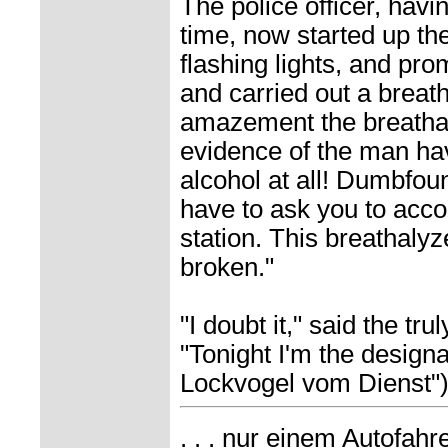
The police officer, havin
time, now started up the
flashing lights, and pr
and carried out a breath
amazement the breathal
evidence of the man h
alcohol at all! Dumbfound
have to ask you to acc
station. This breathaly
broken."
"I doubt it," said the tr
"Tonight I'm the design
Lockvogel vom Dienst")
. . . nur einem Autofah