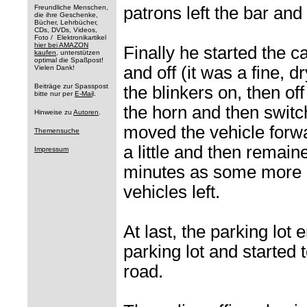
Freundliche Menschen,
patrons left the bar and 
die ihre Geschenke,
Bücher, Lehrbücher,
CDs, DVDs, Videos,
Foto / Elektronikartikel
hier bei AMAZON
Finally he started the c
kaufen
, unterstützen
optimal die Spaßpost!
and off (it was a fine, d
Vielen Dank!
Beiträge zur Spasspost
the blinkers on, then of
bitte nur per
E-Mai
l.
the horn and then switc
Hinweise zu
Autoren
.
moved the vehicle forw
Themensuche
a little and then remaine
Impressum
minutes as some more o
vehicles left.
At last, the parking lot 
parking lot and started 
road.