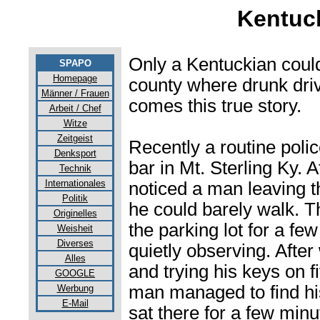
Kentuck
Only a Kentuckian could 
SPAPO
Homepage
county where drunk driv
Männer / Frauen
comes this true story.
Arbeit / Chef
Witze
Zeitgeist
Recently a routine polic
Denksport
bar in Mt. Sterling Ky. Af
Technik
Internationales
noticed a man leaving th
Politik
he could barely walk. 
Originelles
the parking lot for a few
Weisheit
Diverses
quietly observing. Afte
Alles
and trying his keys on fi
GOOGLE
man managed to find his
Werbung
E-Mail
sat there for a few min