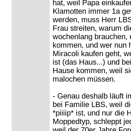
hat, weil Papa einkaufe
Klamotten immer 1a ge
werden, muss Herr LBS
Frau streiten, warum 
wochenlang brauchen,
kommen, und wer nun h
Miracoli kaufen geht, w
ist (das Haus...) und be
Hause kommen, weil sie 
malochen müssen.
- Genau deshalb läuft i
bei Familie LBS, weil 
*piiiip* ist, und nur die
Moppedtyp, schleppt je
weil der 70er Jahre For