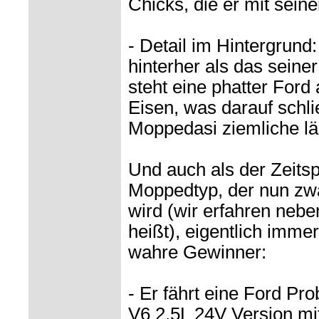
Chicks, die er mit sei
- Detail im Hintergrund
hinterher als das seiner
steht eine phatter Ford
Eisen, was darauf schli
Moppedasi ziemliche läß
Und auch als der Zeits
Moppedtyp, der nun zwa
wird (wir erfahren neb
heißt), eigentlich imme
wahre Gewinner:
- Er fährt eine Ford Pro
V6 2,5L 24V Version mit