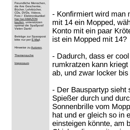
Freundliche Menschen,
die ihre Geschenke,
Bücher, Lehrbücher,
- Konfirmiert wird man 
CDs, DVDs, Videos,
Foto / Elektronikartikel
hier bei AMAZON
mit 14 ein Mopped, wäh
kaufen
, unterstützen
optimal die Spaßpost!
Konto mit ein paar Kröt
Vielen Dank!
Beiträge zur Spasspost
ist ein Mopped mit 14?
bitte nur per
E-Mai
l.
Hinweise zu
Autoren
.
- Dadurch, dass er coo
Themensuche
rumkratzen kann kriegt
Impressum
ab, und zwar locker bis 
- Der Bauspartyp sieht 
Spießer durch und durc
Sonnenbrille vom Mopp
hat und er gleich so in
einsteigen könnte, am 