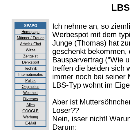
LBS
Ich nehme an, so zieml
SPAPO
Homepage
Werbespot mit dem typi
Männer / Frauen
Junge (Thomas) hat zu
Arbeit / Chef
geschenkt bekommen, d
Witze
Zeitgeist
Bausparvertrag ("Wie u
Denksport
treffen die beiden sic
Technik
Internationales
immer noch bei seiner M
Politik
LBS-Typ wohnt im Eige
Originelles
Weisheit
Diverses
Aber ist Muttersöhnche
Alles
Loser??
GOOGLE
Nein, isser nicht! War
Werbung
E-Mail
Darum: