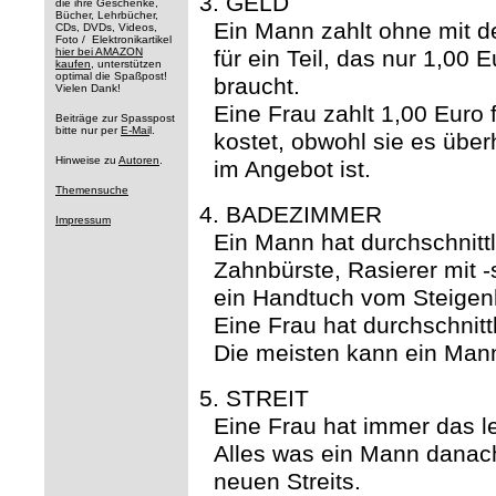
3. GELD
die ihre Geschenke,
Bücher, Lehrbücher,
Ein Mann zahlt ohne mit 
CDs, DVDs, Videos,
Foto / Elektronikartikel
hier bei AMAZON
für ein Teil, das nur 1,00 
kaufen
, unterstützen
optimal die Spaßpost!
braucht.
Vielen Dank!
Eine Frau zahlt 1,00 Euro f
Beiträge zur Spasspost
bitte nur per
E-Mai
l.
kostet, obwohl sie es über
Hinweise zu
Autoren
.
im Angebot ist.
Themensuche
4. BADEZIMMER
Impressum
Ein Mann hat durchschnitt
Zahnbürste, Rasierer mit 
ein Handtuch vom Steigenb
Eine Frau hat durchschnitt
Die meisten kann ein Man
5. STREIT
Eine Frau hat immer das le
Alles was ein Mann danach
neuen Streits.