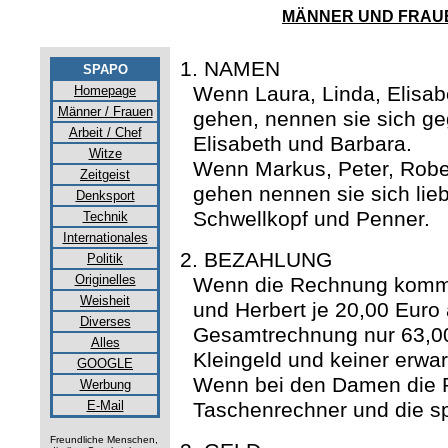
MÄNNER UND FRAUE
1. NAMEN
SPAPO
Wenn Laura, Linda, Elisa
Homepage
Männer / Frauen
gehen, nennen sie sich ge
Arbeit / Chef
Elisabeth und Barbara.
Witze
Wenn Markus, Peter, Robe
Zeitgeist
gehen nennen sie sich lie
Denksport
Schwellkopf und Penner.
Technik
Internationales
2. BEZAHLUNG
Politik
Originelles
Wenn die Rechnung kommt,
Weisheit
und Herbert je 20,00 Euro 
Diverses
Gesamtrechnung nur 63,00
Alles
Kleingeld und keiner erwar
GOOGLE
Wenn bei den Damen die 
Werbung
E-Mail
Taschenrechner und die spi
Freundliche Menschen,