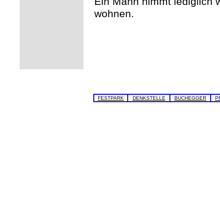
Ein Mann nimmt lediglich w
wohnen.
FESTPARK
DENKSTELLE
BUCHEGGER
P