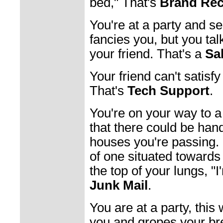
bed," That's
Brand Rec
You're at a party and 
fancies you, but you ta
your friend. That's a
Sa
Your friend can't satisf
That's
Tech Support
.
You're on your way to a
that there could be han
houses you're passing. 
of one situated towards
the top of your lungs, "I
Junk Mail
.
You are at a party, this
you and gropes your br