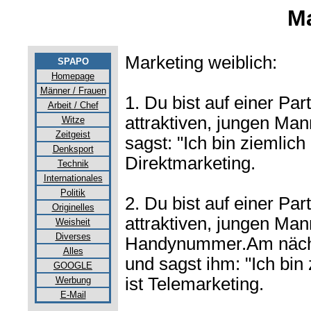
Ma
Marketing weiblich:
SPAPO
Homepage
Männer / Frauen
1. Du bist auf einer Par
Arbeit / Chef
attraktiven, jungen Man
Witze
Zeitgeist
sagst: "Ich bin ziemlich 
Denksport
Direktmarketing.
Technik
Internationales
Politik
2. Du bist auf einer Par
Originelles
attraktiven, jungen Man
Weisheit
Diverses
Handynummer.Am nächst
Alles
und sagst ihm: "Ich bin 
GOOGLE
ist Telemarketing.
Werbung
E-Mail