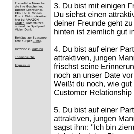
Freundliche Menschen,
3. Du bist mit einigen F
die ihre Geschenke,
Bücher, Lehrbücher,
Du siehst einen attrakt
CDs, DVDs, Videos,
Foto / Elektronikartikel
hier bei AMAZON
deiner Freunde geht zu 
kaufen
, unterstützen
optimal die Spaßpost!
hinten ist ziemlich gut 
Vielen Dank!
Beiträge zur Spasspost
bitte nur per
E-Mai
l.
4. Du bist auf einer Par
Hinweise zu
Autoren
.
attraktiven, jungen Man
Themensuche
frischst seine Erinneru
Impressum
noch an unser Date vor
Weißt du noch, wie gut 
Customer Relationshi
5. Du bist auf einer Par
attraktiven, jungen Man
sagst ihm: "Ich bin ziem