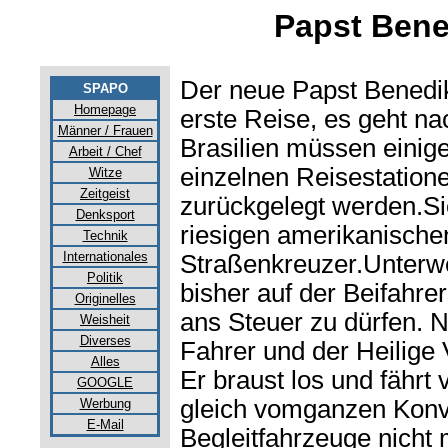
Papst Bene
Der neue Papst Benedik
SPAPO
Homepage
erste Reise, es geht n
Männer / Frauen
Brasilien müssen eini
Arbeit / Chef
einzelnen Reisestation
Witze
Zeitgeist
zurückgelegt werden.Si
Denksport
riesigen amerikanische
Technik
Internationales
Straßenkreuzer.Unterweg
Politik
bisher auf der Beifahrer
Originelles
ans Steuer zu dürfen. N
Weisheit
Diverses
Fahrer und der Heilige 
Alles
Er braust los und fährt v
GOOGLE
gleich vomganzen Konvo
Werbung
E-Mail
Begleitfahrzeuge nich