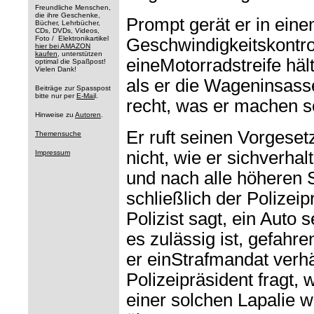
Freundliche Menschen,
die ihre Geschenke,
Prompt gerät er in ein
Bücher, Lehrbücher,
CDs, DVDs, Videos,
Foto / Elektronikartikel
Geschwindigkeitskontro
hier bei AMAZON
kaufen
, unterstützen
eineMotorradstreife hält 
optimal die Spaßpost!
Vielen Dank!
als er die Wageninsasse
Beiträge zur Spasspost
bitte nur per
E-Mai
l.
recht, was er machen so
Hinweise zu
Autoren
.
Er ruft seinen Vorgeset
Themensuche
nicht, wie er sichverhal
Impressum
und nach alle höheren S
schließlich der Polizeip
Polizist sagt, ein Auto 
es zulässig ist, gefahre
er einStrafmandat verh
Polizeipräsident fragt
einer solchen Lapalie w