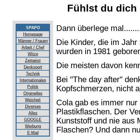
Fühlst du dich 
Dann überlege mal............
SPAPO
Homepage
Die Kinder, die im Jahr
Männer / Frauen
Arbeit / Chef
wurden in 1981 gebore
Witze
Zeitgeist
Die meisten davon kenn
Denksport
Technik
Bei "The day after" den
Internationales
Kopfschmerzen, nicht a
Politik
Originelles
Weisheit
Cola gab es immer nur 
Diverses
Plastikflaschen. Der V
Alles
Kunststoff und nie aus M
GOOGLE
Werbung
Flaschen? Und dann nur
E-Mail