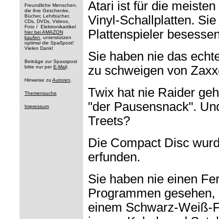
Atari ist für die meist
Freundliche Menschen,
die ihre Geschenke,
Bücher, Lehrbücher,
Vinyl-Schallplatten. Si
CDs, DVDs, Videos,
Foto / Elektronikartikel
Plattenspieler besessen
hier bei AMAZON
kaufen
, unterstützen
optimal die Spaßpost!
Vielen Dank!
Sie haben nie das echt
Beiträge zur Spasspost
zu schweigen von Zaxx
bitte nur per
E-Mai
l.
Hinweise zu
Autoren
.
Twix hat nie Raider ge
Themensuche
"der Pausensnack". Un
Impressum
Treets?
Die Compact Disc wurde
erfunden.
Sie haben nie einen Fe
Programmen gesehen, 
einem Schwarz-Weiß-Fe