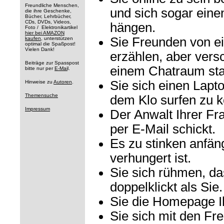
Freundliche Menschen,
und sich sogar eine
die ihre Geschenke,
Bücher, Lehrbücher,
CDs, DVDs, Videos,
hängen.
Foto / Elektronikartikel
hier bei AMAZON
Sie Freunden von e
kaufen
, unterstützen
optimal die Spaßpost!
Vielen Dank!
erzählen, aber vers
Beiträge zur Spasspost
einem Chatraum stat
bitte nur per
E-Mai
l.
Sie sich einen Lapt
Hinweise zu
Autoren
.
Themensuche
dem Klo surfen zu 
Impressum
Der Anwalt Ihrer Fr
per E-Mail schickt.
Es zu stinken anfäng
verhungert ist.
Sie sich rühmen, da
doppelklickt als Sie.
Sie die Homepage I
Sie sich mit den Fr