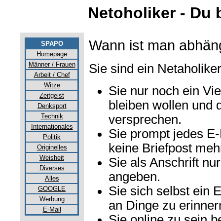
Netoholiker - Du b
Wann ist man abhän
SPAPO
Homepage
Männer / Frauen
Sie sind ein Netaholiker
Arbeit / Chef
Witze
Sie nur noch ein Vie
Zeitgeist
bleiben wollen und 
Denksport
Technik
versprechen.
Internationales
Sie prompt jedes E-
Politik
keine Briefpost meh
Originelles
Weisheit
Sie als Anschrift nu
Diverses
angeben.
Alles
Sie sich selbst ein 
GOOGLE
Werbung
an Dinge zu erinner
E-Mail
Sie online zu sein 