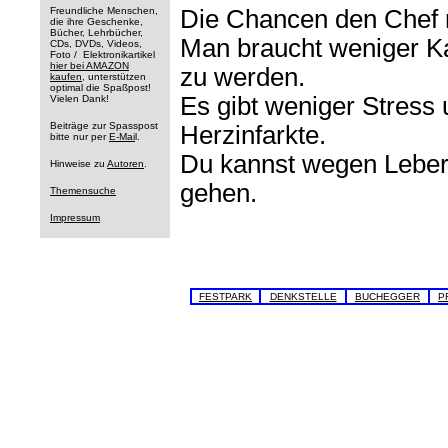
Freundliche Menschen,
Die Chancen den Chef n
die ihre Geschenke,
Bücher, Lehrbücher,
Man braucht weniger Ka
CDs, DVDs, Videos,
Foto / Elektronikartikel
hier bei AMAZON
zu werden.
kaufen
, unterstützen
optimal die Spaßpost!
Es gibt weniger Stress
Vielen Dank!
Beiträge zur Spasspost
Herzinfarkte.
bitte nur per
E-Mai
l.
Du kannst wegen Leber
Hinweise zu
Autoren
.
gehen.
Themensuche
Impressum
FESTPARK
DENKSTELLE
BUCHEGGER
P