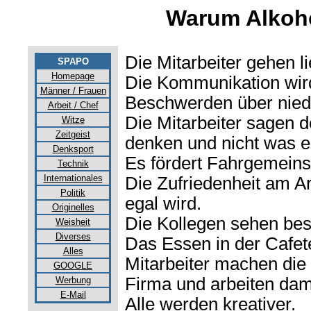
Warum Alkoho
Die Mitarbeiter gehen li
SPAPO
Homepage
Die Kommunikation wird
Männer / Frauen
Beschwerden über nied
Arbeit / Chef
Die Mitarbeiter sagen
Witze
Zeitgeist
denken und nicht was es
Denksport
Es fördert Fahrgemeins
Technik
Internationales
Die Zufriedenheit am Arb
Politik
egal wird.
Originelles
Die Kollegen sehen bes
Weisheit
Diverses
Das Essen in der Cafet
Alles
Mitarbeiter machen die
GOOGLE
Firma und arbeiten dami
Werbung
E-Mail
Alle werden kreativer.