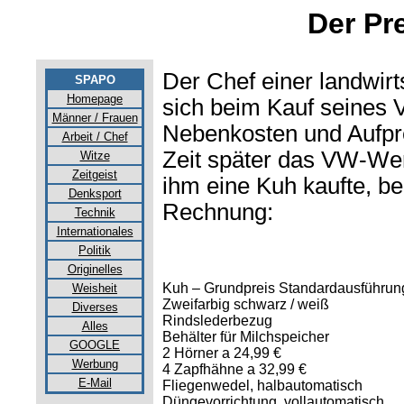
Der Pr
Der Chef einer landwirt
SPAPO
Homepage
sich beim Kauf seines 
Männer / Frauen
Nebenkosten und Aufpre
Arbeit / Chef
Zeit später das VW-Wer
Witze
Zeitgeist
ihm eine Kuh kaufte, b
Denksport
Rechnung:
Technik
Internationales
Politik
Originelles
Kuh – Grundpreis Standardausführun
Weisheit
Zweifarbig schwarz / weiß
Diverses
Rindslederbezug
Alles
Behälter für Milchspeicher
GOOGLE
2 Hörner a 24,99 €
Werbung
4 Zapfhähne a 32,99 €
E-Mail
Fliegenwedel, halbautomatisch
Düngevorrichtung, vollautomatisch