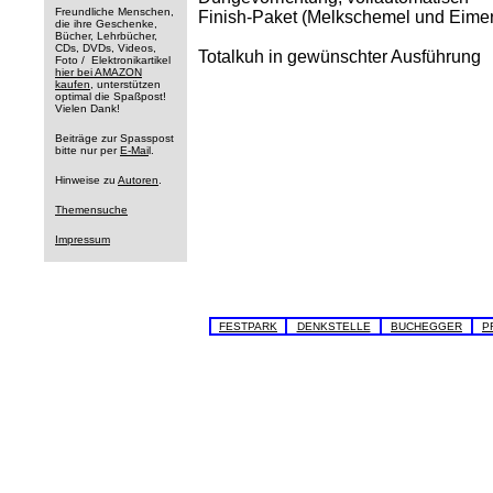
Freundliche Menschen,
Finish-Paket (Melkschemel und Eimer
die ihre Geschenke,
Bücher, Lehrbücher,
CDs, DVDs, Videos,
Totalkuh in gewünschter Ausführung
Foto / Elektronikartikel
hier bei AMAZON
kaufen
, unterstützen
optimal die Spaßpost!
Vielen Dank!
Beiträge zur Spasspost
bitte nur per
E-Mai
l.
Hinweise zu
Autoren
.
Themensuche
Impressum
FESTPARK
DENKSTELLE
BUCHEGGER
P