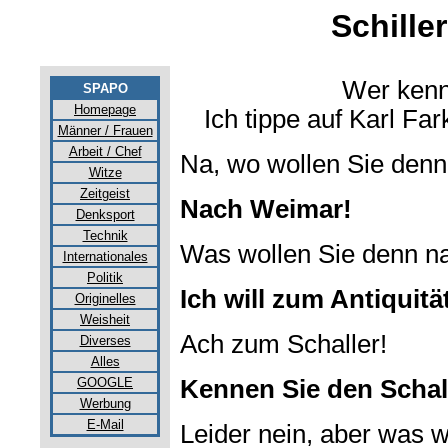
Schille
Wer kenn
SPAPO
Homepage
Ich tippe auf Karl Fa
Männer / Frauen
Arbeit / Chef
Na, wo wollen Sie denn
Witze
Zeitgeist
Nach Weimar!
Denksport
Technik
Was wollen Sie denn n
Internationales
Politik
Ich will zum Antiquitä
Originelles
Weisheit
Ach zum Schaller!
Diverses
Alles
GOOGLE
Kennen Sie den Schal
Werbung
E-Mail
Leider nein, aber was 