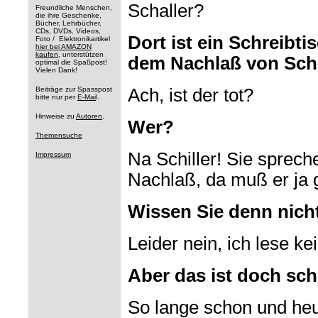
Schaller?
Freundliche Menschen,
die ihre Geschenke,
Bücher, Lehrbücher,
CDs, DVDs, Videos,
Dort ist ein Schreibti
Foto / Elektronikartikel
hier bei AMAZON
kaufen
, unterstützen
dem Nachlaß von Schil
optimal die Spaßpost!
Vielen Dank!
Beiträge zur Spasspost
Ach, ist der tot?
bitte nur per
E-Mai
l.
Hinweise zu
Autoren
.
Wer?
Themensuche
Na Schiller! Sie sprec
Impressum
Nachlaß, da muß er ja 
Wissen Sie denn nicht,
Leider nein, ich lese ke
Aber das ist doch sch
So lange schon und heu