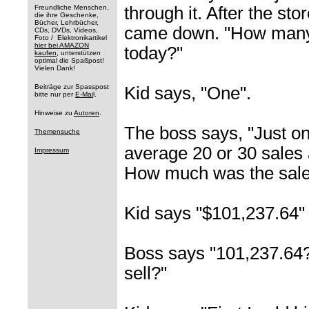
Freundliche Menschen,
through it. After the st
die ihre Geschenke,
Bücher, Lehrbücher,
came down. "How many
CDs, DVDs, Videos,
Foto / Elektronikartikel
hier bei AMAZON
today?"
kaufen
, unterstützen
optimal die Spaßpost!
Vielen Dank!
Beiträge zur Spasspost
Kid says, "One".
bitte nur per
E-Mai
l.
Hinweise zu
Autoren
.
The boss says, "Just o
Themensuche
average 20 or 30 sales 
Impressum
How much was the sale
Kid says "$101,237.64"
Boss says "101,237.64?
sell?"