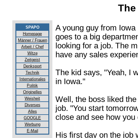
The
A young guy from Iowa
SPAPO
Homepage
goes to a big departmen
Männer / Frauen
looking for a job. The 
Arbeit / Chef
have any sales experie
Witze
Zeitgeist
Denksport
The kid says, "Yeah, I
Technik
Internationales
in Iowa."
Politik
Originelles
Well, the boss liked th
Weisheit
Diverses
job. "You start tomorrow
Alles
close and see how you 
GOOGLE
Werbung
E-Mail
His first day on the job