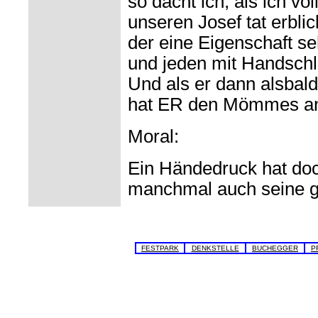
so dacht ich, als ich vo
unseren Josef tat erblic
der eine Eigenschaft se
und jeden mit Handschl
Und als er dann alsbal
hat ER den Mömmes an
Moral:
Ein Händedruck hat doc
manchmal auch seine g
FESTPARK
DENKSTELLE
BUCHEGGER
P