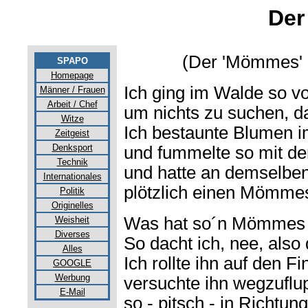
De
(Der 'Mömmes' i
SPAPO
Homepage
Ich ging im Walde so vo
Männer / Frauen
Arbeit / Chef
um nichts zu suchen, d
Witze
Ich bestaunte Blumen 
Zeitgeist
Denksport
und fummelte so mit de
Technik
und hatte an demselbe
Internationales
plötzlich einen Mömmes
Politik
Originelles
Was hat so´n Mömmes 
Weisheit
Diverses
So dacht ich, nee, als
Alles
Ich rollte ihn auf den F
GOOGLE
Werbung
versuchte ihn wegzuflu
E-Mail
so - pitsch - in Richtu