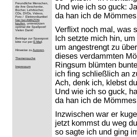
Freundliche Menschen,
Und wie ich so guck: Ja
die ihre Geschenke,
Bücher, Lehrbücher,
da han ich de Mömmes
CDs, DVDs, Videos,
Foto / Elektronikartikel
hier bei AMAZON
kaufen
, unterstützen
optimal die Spaßpost!
Verflixt noch mal, was s
Vielen Dank!
Ich setzte mich hin, um
Beiträge zur Spasspost
bitte nur per
E-Mai
l.
um angestrengt zu über
Hinweise zu
Autoren
.
dieses verdammten M
Themensuche
Ringsum blümten bunte
Impressum
ich fing schließlich an z
Ach, denk ich, klebst du
Und wie ich so guck, ha
da han ich de Mömmes
Inzwischen war er kuge
jetzt kommst du weg d
so sagte ich und ging 