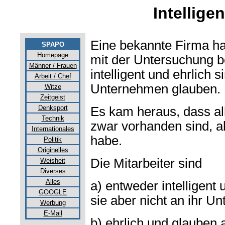
Intelligen
Eine bekannte Firma hat
SPAPO
Homepage
mit der Untersuchung be
Männer / Frauen
intelligent und ehrlich s
Arbeit / Chef
Unternehmen glauben.
Witze
Zeitgeist
Denksport
Es kam heraus, dass al
Technik
zwar vorhanden sind, a
Internationales
habe.
Politik
Originelles
Die Mitarbeiter sind
Weisheit
Diverses
Alles
a) entweder intelligent
GOOGLE
sie aber nicht an ihr U
Werbung
E-Mail
b) ehrlich und glauben