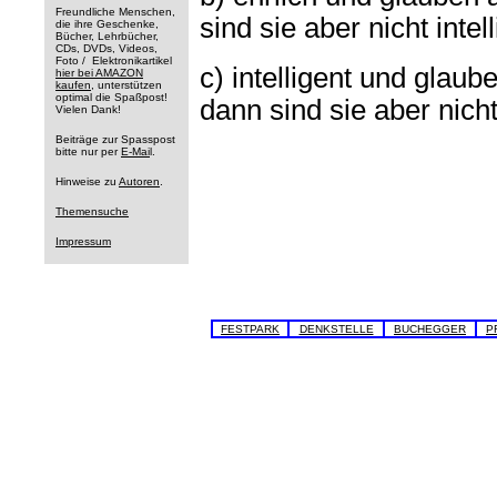
Freundliche Menschen,
sind sie aber nicht intell
die ihre Geschenke,
Bücher, Lehrbücher,
CDs, DVDs, Videos,
Foto / Elektronikartikel
c) intelligent und glau
hier bei AMAZON
kaufen
, unterstützen
optimal die Spaßpost!
dann sind sie aber nicht
Vielen Dank!
Beiträge zur Spasspost
bitte nur per
E-Mai
l.
Hinweise zu
Autoren
.
Themensuche
Impressum
FESTPARK
DENKSTELLE
BUCHEGGER
P