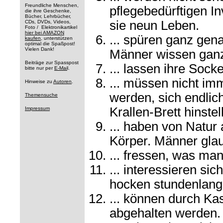
Freundliche Menschen,
pflegebedürftigen In
die ihre Geschenke,
Bücher, Lehrbücher,
sie neun Leben.
CDs, DVDs, Videos,
Foto / Elektronikartikel
hier bei AMAZON
... spüren ganz gena
kaufen
, unterstützen
optimal die Spaßpost!
Vielen Dank!
Männer wissen ganz 
Beiträge zur Spasspost
... lassen ihre Socke
bitte nur per
E-Mai
l.
... müssen nicht im
Hinweise zu
Autoren
.
werden, sich endlic
Themensuche
Krallen-Brett hinste
Impressum
... haben von Natur
Körper. Männer glau
... fressen, was man 
... interessieren si
hocken stundenlang
... können durch Ka
abgehalten werden.