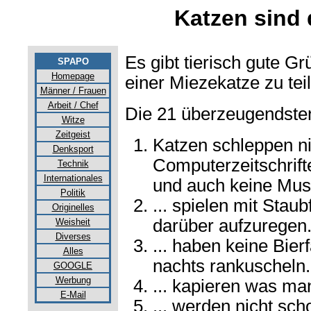
Katzen sind 
Es gibt tierisch gute G
SPAPO
Homepage
einer Miezekatze zu tei
Männer / Frauen
Arbeit / Chef
Die 21 überzeugendsten
Witze
Zeitgeist
Katzen schleppen ni
Denksport
Computerzeitschrifte
Technik
Internationales
und auch keine Must
Politik
... spielen mit Staub
Originelles
darüber aufzuregen
Weisheit
Diverses
... haben keine Bier
Alles
nachts rankuscheln.
GOOGLE
Werbung
... kapieren was man
E-Mail
... werden nicht sc