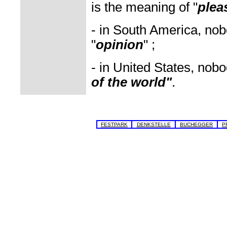
is the meaning of "
plea
- in South America, nob
"
opinion
" ;
- in United States, nob
of the world"
.
FESTPARK
DENKSTELLE
BUCHEGGER
P