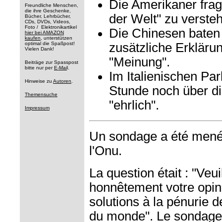
Die Amerikaner frag
Freundliche Menschen,
die ihre Geschenke,
der Welt" zu versteh
Bücher, Lehrbücher,
CDs, DVDs, Videos,
Foto / Elektronikartikel
Die Chinesen baten
hier bei AMAZON
kaufen
, unterstützen
optimal die Spaßpost!
zusätzliche Erkläru
Vielen Dank!
"Meinung".
Beiträge zur Spasspost
bitte nur per
E-Mai
l.
Im Italienischen Par
Hinweise zu
Autoren
.
Stunde noch über di
Themensuche
"ehrlich".
Impressum
Un sondage a été mené 
l'Onu.
La question était : "Veui
honnêtement votre opini
solutions à la pénurie d
du monde". Le sondage f