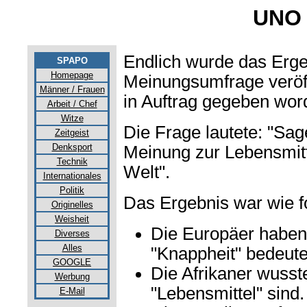
UNO
Endlich wurde das Erge
SPAPO
Homepage
Meinungsumfrage veröff
Männer / Frauen
in Auftrag gegeben wor
Arbeit / Chef
Witze
Die Frage lautete: "Sage
Zeitgeist
Denksport
Meinung zur Lebensmitt
Technik
Welt".
Internationales
Politik
Das Ergebnis war wie fo
Originelles
Weisheit
Die Europäer haben
Diverses
Alles
"Knappheit" bedeute
GOOGLE
Die Afrikaner wusst
Werbung
"Lebensmittel" sind.
E-Mail