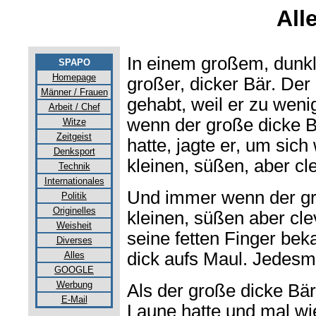
All
In einem großem, dunkl
SPAPO
Homepage
großer, dicker Bär. Der
Männer / Frauen
gehabt, weil er zu weni
Arbeit / Chef
wenn der große dicke B
Witze
Zeitgeist
hatte, jagte er, um sic
Denksport
kleinen, süßen, aber c
Technik
Internationales
Und immer wenn der gr
Politik
Originelles
kleinen, süßen aber cl
Weisheit
seine fetten Finger bek
Diverses
dick aufs Maul. Jedesm
Alles
GOOGLE
Werbung
Als der große dicke Bä
E-Mail
Laune hatte und mal wi