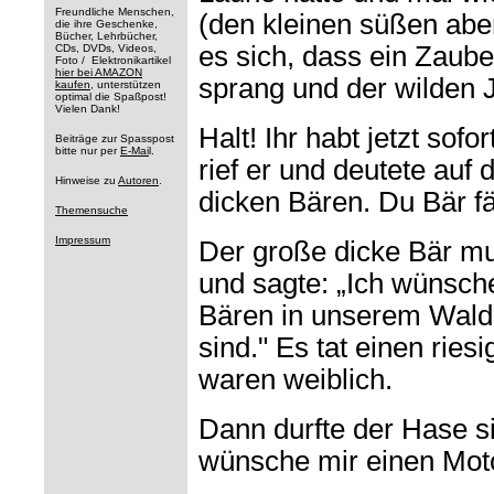
Freundliche Menschen,
(den kleinen süßen aber
die ihre Geschenke,
Bücher, Lehrbücher,
es sich, dass ein Zau
CDs, DVDs, Videos,
Foto / Elektronikartikel
hier bei AMAZON
sprang und der wilden J
kaufen
, unterstützen
optimal die Spaßpost!
Vielen Dank!
Halt! Ihr habt jetzt sofo
Beiträge zur Spasspost
bitte nur per
E-Mai
l.
rief er und deutete auf
Hinweise zu
Autoren
.
dicken Bären. Du Bär fä
Themensuche
Impressum
Der große dicke Bär mu
und sagte: „Ich wünsche
Bären in unserem Wald 
sind." Es tat einen ries
waren weiblich.
Dann durfte der Hase s
wünsche mir einen Mot