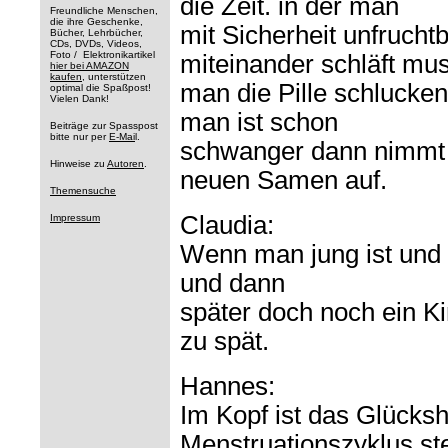
die Zeit. in der man
Freundliche Menschen,
die ihre Geschenke,
mit Sicherheit unfrucht
Bücher, Lehrbücher,
CDs, DVDs, Videos,
Foto / Elektronikartikel
miteinander schläft mu
hier bei AMAZON
kaufen
, unterstützen
man die Pille schlucken
optimal die Spaßpost!
Vielen Dank!
man ist schon
Beiträge zur Spasspost
bitte nur per
E-Mai
l.
schwanger dann nimmt 
Hinweise zu
Autoren
.
neuen Samen auf.
Themensuche
Claudia:
Impressum
Wenn man jung ist und wi
und dann
später doch noch ein Ki
zu spät.
Hannes:
Im Kopf ist das Glück
Menstruationszyklus ste