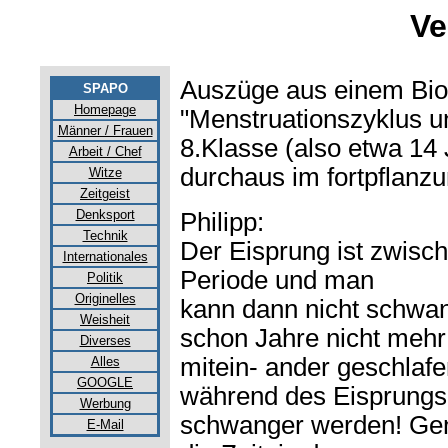
Ve
Auszüge aus einem Biol
SPAPO
Homepage
"Menstruationszyklus u
Männer / Frauen
8.Klasse (also etwa 14 
Arbeit / Chef
durchaus im fortpflanzun
Witze
Zeitgeist
Denksport
Philipp:
Technik
Der Eisprung ist zwisc
Internationales
Periode und man
Politik
Originelles
kann dann nicht schw
Weisheit
schon Jahre nicht mehr
Diverses
mitein- ander geschlaf
Alles
GOOGLE
während des Eisprungs
Werbung
schwanger werden! Gen
E-Mail