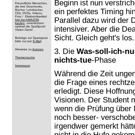
Beginn ist nun verstrich
Freundliche Menschen,
die ihre Geschenke,
ein perfektes Timing hi
Bücher, Lehrbücher,
CDs, DVDs, Videos,
Foto / Elektronikartikel
Parallel dazu wird der
hier bei AMAZON
kaufen
, unterstützen
optimal die Spaßpost!
intensiver. Aber die Dea
Vielen Dank!
Sicht. Gleich geht's los.
Beiträge zur Spasspost
bitte nur per
E-Mai
l.
3. Die
Was-soll-ich-nu
Hinweise zu
Autoren
.
Themensuche
nichts-tue
-Phase
Impressum
Während die Zeit ungenu
die Frage eines rechtze
erledigt. Diese Hoffnun
Visionen. Der Student m
wenn die Prüfung über 
noch besser- verschob
irgendwer gemerkt hätt
nicht in die Hufe gekom