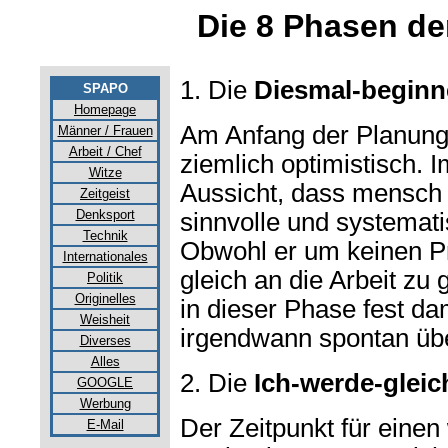
Die 8 Phasen de
1. Die
Diesmal-beginne
SPAPO
Homepage
Am Anfang der Planung 
Männer / Frauen
Arbeit / Chef
ziemlich optimistisch. 
Witze
Aussicht, dass mensch 
Zeitgeist
Denksport
sinnvolle und systemati
Technik
Obwohl er um keinen Pre
Internationales
gleich an die Arbeit zu
Politik
Originelles
in dieser Phase fest da
Weisheit
irgendwann spontan übe
Diverses
Alles
2. Die
Ich-werde-gleic
GOOGLE
Werbung
Der Zeitpunkt für einen 
E-Mail