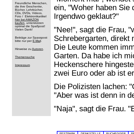
Freundliche Menschen,
ein, "Woher haben Sie 
die ihre Geschenke,
Bücher, Lehrbücher,
CDs, DVDs, Videos,
Irgendwo geklaut?"
Foto / Elektronikartikel
hier bei AMAZON
kaufen
, unterstützen
optimal die Spaßpost!
"Nee!", sagt die Frau, 
Vielen Dank!
Schrebergarten, direkt
Beiträge zur Spasspost
bitte nur per
E-Mai
l.
Die Leute kommen imme
Hinweise zu
Autoren
.
Garten. Da habe ich mi
Themensuche
Heckenschere hingestel
Impressum
zwei Euro oder ab ist er
Die Polizisten lachen: "
"Aber was ist denn in 
"Naja", sagt die Frau. "E
FESTPARK
DENKSTELLE
BUCHEGGER
P