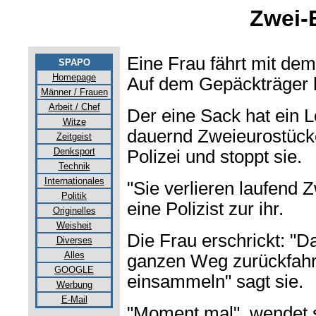
Zwei-
Eine Frau fährt mit dem
SPAPO
Homepage
Auf dem Gepäckträger h
Männer / Frauen
Arbeit / Chef
Der eine Sack hat ein L
Witze
dauernd Zweieurostücke
Zeitgeist
Denksport
Polizei und stoppt sie.
Technik
Internationales
"Sie verlieren laufend 
Politik
eine Polizist zur ihr.
Originelles
Weisheit
Die Frau erschrickt: "D
Diverses
Alles
ganzen Weg zurückfahr
GOOGLE
einsammeln" sagt sie.
Werbung
E-Mail
"Moment mal", wendet s