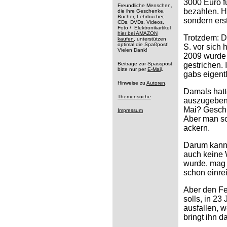
3000 Euro fü
Freundliche Menschen,
bezahlen. H
die ihre Geschenke,
Bücher, Lehrbücher,
sondern ers
CDs, DVDs, Videos,
Foto / Elektronikartikel
hier bei AMAZON
Trotzdem: De
kaufen
, unterstützen
optimal die Spaßpost!
S. vor sich 
Vielen Dank!
2009 wurde 
Beiträge zur Spasspost
gestrichen. 
bitte nur per
E-Mai
l.
gabs eigentl
Hinweise zu
Autoren
.
Damals hatt
Themensuche
auszugeben.
Mai? Geschi
Impressum
Aber man so
ackern.
Darum kann 
auch keine 
wurde, mag 
schon einre
Aber den Fe
solls, in 23
ausfallen, 
bringt ihn 