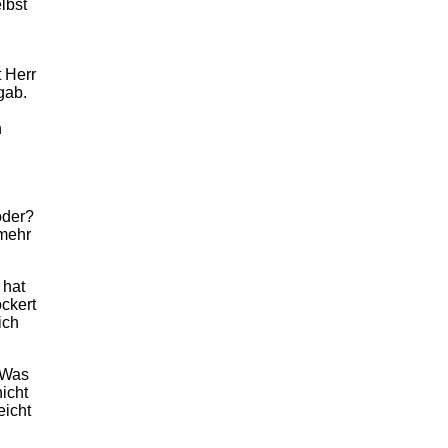
lbst
t Herr
gab.
n
oder?
 mehr
 hat
ckert
ich
 Was
nicht
eicht