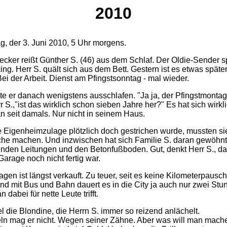
2010
g, der 3. Juni 2010, 5 Uhr morgens.
cker reißt Günther S. (46) aus dem Schlaf. Der Oldie-Sender sp
ng. Herr S. quält sich aus dem Bett. Gestern ist es etwas späte
ei der Arbeit. Dienst am Pfingstsonntag - mal wieder.
te er danach wenigstens ausschlafen. "Ja ja, der Pfingstmontag
 S.,"ist das wirklich schon sieben Jahre her?" Es hat sich wirkl
n seit damals. Nur nicht in seinem Haus.
e Eigenheimzulage plötzlich doch gestrichen wurde, mussten si
che machen. Und inzwischen hat sich Familie S. daran gewöhnt
egenden Leitungen und den Betonfußboden. Gut, denkt Herr S., d
arage noch nicht fertig war.
en ist längst verkauft. Zu teuer, seit es keine Kilometerpausc
Und mit Bus und Bahn dauert es in die City ja auch nur zwei Stu
dabei für nette Leute trifft.
 die Blondine, die Herrn S. immer so reizend anlächelt.
ln mag er nicht. Wegen seiner Zähne. Aber was will man mach