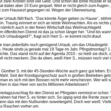
r zwei Kronen sind viel Geld. Und schon die Brille musste er se
at dabei aber 15 Euro gespart. Weil er nicht gleich zum Augen-,
t zum Hausarzt gegangen ist. Wegen der Überweisung.
r Urlaub fällt flach. "Das könnte Ärger geben zu Hause", stöhn
hin. Traurig erinnert er sich an letzte Weihnachten. Als es nichts 
nämlich auch in der freien Wirtschaft das Weihnachtsgeld
Im öffentlichen Dienst ist das ja schon länger her. "Und bis wan
ich Urlaubsgeld?", fragt sich Herr S.- er kommt nicht drauf.
e man jedenfalls noch genügend Urlaub, um das Urlaubsgeld
 Heute sinds ja gerade mal 19 Tage im Jahr. Pfingstmontag? 1.
chte. Das stand nicht auf der Agenda 2010 - so hieß sie doch, 
ll nicht meckern. Die da oben, weiß Herr S., müssen noch viel
Günther S. mit der 45-Stunden-Woche auch ganz gut leben. Er
Wahl. Seit der Kündigungsschutz auch in großen Betrieben gelo
man es sich mit den Bossen nicht mehr verscherzen. Wer will s
ihen in das Heer von sechs Millionen Arbeitslosen?
iertagszuschlag für den Dienst an Pfingsten vermisst er schon.
 Jahren hat Herr S. es hinter sich. So üppig wird die Rente zwar 
wenn das mit den Nullrunden soweitergeht. Doch wer weiß: Viell
das Rauchen vorher um.