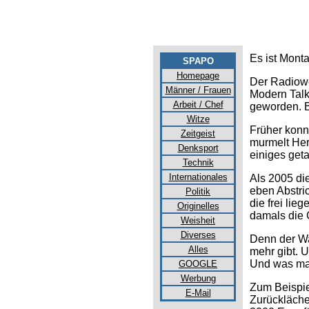
Es ist Monta
SPAPO
Homepage
Der Radiowe
Männer / Frauen
Modern Talki
Arbeit / Chef
geworden. B
Witze
Früher konn
Zeitgeist
murmelt Herr
Denksport
einiges geta
Technik
Internationales
Als 2005 di
eben Abstri
Politik
die frei li
Originelles
damals die G
Weisheit
Diverses
Denn der Wag
Alles
mehr gibt. 
Und was man 
GOOGLE
Werbung
Zum Beispiel
E-Mail
Zurückläche